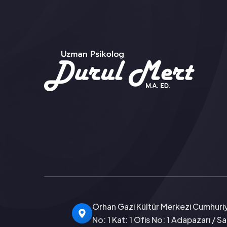
Orhan Gazi Kültür Merkezi Cumhuriy
No: 1 Kat: 1 Ofis No: 1 Adapazarı / S