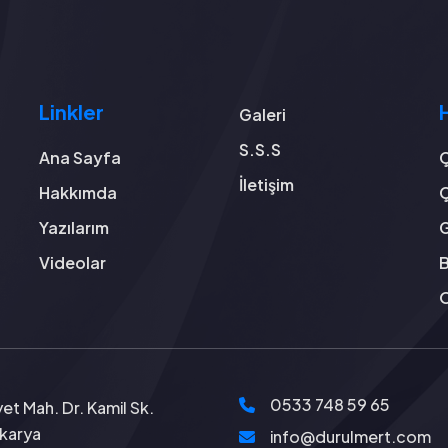
Linkler
Galeri
S.S.S
Ana Sayfa
Ç
İletişim
Hakkımda
Ç
Yazılarım
G
Videolar
B
O
0533 748 59 65
et Mah. Dr. Kamil Sk.
akarya
info@durulmert.com